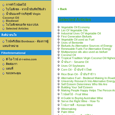
การทำไวน์ผลไม้
« Back
ไบโอดีเซล - จากน้ำมันพืชใช้แล้ว
น้ำมันมะพร้าวบริสุทธิ Virgin
Coconut Oil
Selected Articles
Biodiesel
ไบโอดีเซลบอร์ด ของ USA
Vegetable Oil Economy
Selected Articles
List Of Vegetable Oils
Industrial Uses Of Vegetable Oil
ลิงค์น่าสนใจ
First Generation Biofuels
Vegetable Oil used as Fuel
ไวน์พรีเมียม Bordeaux - ต้องการผู้
Uses of Bentonite
Biofuels As Alternative Sources of Energy
แทนจำหน่าย
Renewable Fuels For Alternative Energy
Multipurpose oils also used as biofuel
FilterInternational
Coconut Oil
Tropical Tradition Virgin Coconut Oil Highes
ดี-ไอ-ไวน์ d-i-wine.com
น้ำมันงา - Sesame Oil
ติดต่อเรา
Uses Of Soybeans
แผนที่
Corn Oil - น้ำมันข้าวโพด
ขอบพระคุณ
Rice Bran Oil - น้ำมันรำข้าว
Alternative Fuel - Biodiesel Making In-Road
University Research Into Alternative Energ
Self Esteem Determines Who We Are
Building Your Self Esteem
Making People Happy Helps The Person An
ไวน์ผลไม้ - Fruit Wine
A Guide to Buying Australian Wine
Serve the Right Wine - How-To
ไวน์เกาหลี - Korean Wine
Winemaking
Palm Wine