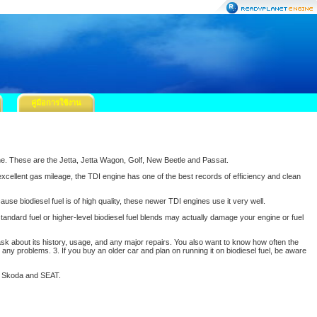
คู่มือการใช้งาน
ngine. These are the Jetta, Jetta Wagon, Golf, New Beetle and Passat.
ellent gas mileage, the TDI engine has one of the best records of efficiency and clean
use biodiesel fuel is of high quality, these newer TDI engines use it very well.
tandard fuel or higher-level biodiesel fuel blends may actually damage your engine or fuel
 ask about its history, usage, and any major repairs. You also want to know how often the
 any problems. 3. If you buy an older car and plan on running it on biodiesel fuel, be aware
i, Skoda and SEAT.