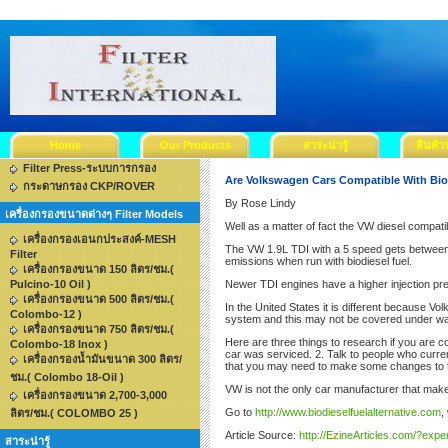
Home
Our Products
สาระน่ารู้
สินค้า
Filter Press-ระบบการกรอง
Are Volkswagen Cars Compatible With Bio
กระดาษกรอง CKP/ROVER
By Rose Lindy
เครื่องกรองขนาดต่างๆ Filter Models
Well as a matter of fact the VW diesel compatib
เครื่องกรองเอนกประสงค์-MESH
The VW 1.9L TDI with a 5 speed gets between 
Filter
emissions when run with biodiesel fuel.
เครื่องกรองขนาด 150 ลิตร/ชม.(
Pulcino-10 Oil )
Newer TDI engines have a higher injection press
เครื่องกรองขนาด 500 ลิตร/ชม.(
In the United States it is different because V
Colombo-12 )
system and this may not be covered under wa
เครื่องกรองขนาด 750 ลิตร/ชม.(
Here are three things to research if you are c
Colombo-18 Inox )
car was serviced. 2. Talk to people who current
เครื่องกรองน้ำมันขนาด 300 ลิตร/
that you may need to make some changes to the 
ชม.( Colombo 18-Oil )
VW is not the only car manufacturer that make
เครื่องกรองขนาด 2,700-3,000
Go to
http://www.biodieselfuelalternative.com
,
ลิตร/ชม.( COLOMBO 25 )
Article Source:
http://EzineArticles.com/?exp
สาระน่ารู้