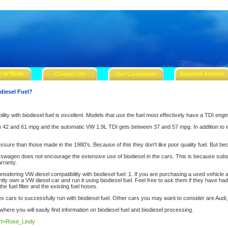
ราคาพิเศษ
Contact Us
Our Customers
Selected Articles
diesel Fuel?
ility with biodiesel fuel is excellent. Models that use the fuel most effectively have a TDI e
42 and 61 mpg and the automatic VW 1.9L TDI gets between 37 and 57 mpg. In addition to exc
ure than those made in the 1980's. Because of this they don't like poor quality fuel. But beca
olkswagen does not encourage the extensive use of biodiesel in the cars. This is because subs
rranty.
onsidering VW diesel compatibility with biodiesel fuel: 1. If you are purchasing a used vehicle
ly own a VW diesel car and run it using biodiesel fuel. Feel free to ask them if they have had
fuel filter and the existing fuel hoses.
s cars to successfully run with biodiesel fuel. Other cars you may want to consider are Aud
 where you will easily find information on biodiesel fuel and biodiesel processing.
ert=Rose_Lindy