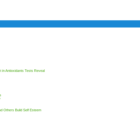
t in Antioxidants Tests Reveal
s
y
d Others Build Self Esteem